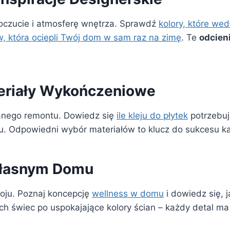
czucie i atmosferę wnętrza. Sprawdź
kolory, które we
, która ociepli Twój dom w sam raz na zimę
. Te
odcien
teriały Wykończeniowe
nego remontu. Dowiedz się
ile kleju do płytek
potrzebuj
 Odpowiedni wybór materiałów to klucz do sukcesu każ
Własnym Domu
ju. Poznaj koncepcję
wellness w domu
i dowiedz się, 
 świec po uspokajające kolory ścian – każdy detal ma 