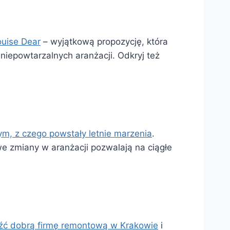
uise Dear
– wyjątkową propozycję, która
a niepowtarzalnych aranżacji. Odkryj też
ym, z czego powstały letnie marzenia
.
 zmiany w aranżacji pozwalają na ciągłe
eźć dobrą firmę remontową w Krakowie
i