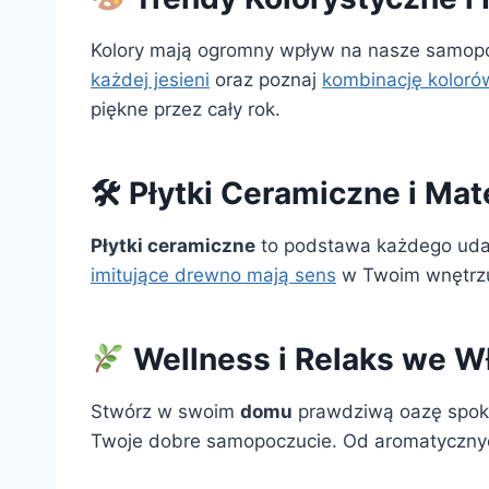
Kolory mają ogromny wpływ na nasze samopo
każdej jesieni
oraz poznaj
kombinację kolorów
piękne przez cały rok.
🛠 Płytki Ceramiczne i Ma
Płytki ceramiczne
to podstawa każdego uda
imitujące drewno mają sens
w Twoim wnętrzu.
Wellness i Relaks we 
Stwórz w swoim
domu
prawdziwą oazę spoko
Twoje dobre samopoczucie. Od aromatycznych