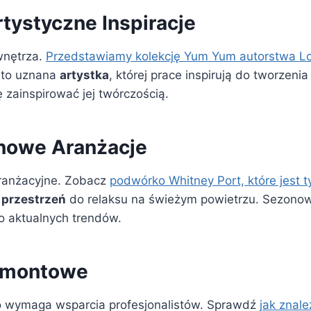
tystyczne Inspiracje
wnętrza.
Przedstawiamy kolekcję Yum Yum autorstwa Lo
to uznana
artystka
, której prace inspirują do tworzeni
ę zainspirować jej twórczością.
onowe Aranżacje
aranżacyjne. Zobacz
podwórko Whitney Port, które jest t
ą
przestrzeń
do relaksu na świeżym powietrzu. Sezonowe
o aktualnych trendów.
Remontowe
to wymaga wsparcia profesjonalistów. Sprawdź
jak znal