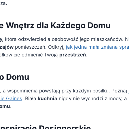
za.
e Wnętrz dla Każdego Domu
ę, która odzwierciedla osobowość jego mieszkańców. N
zajów
pomieszczeń. Odkryj,
jak jedna mała zmiana spr
całkowicie odmienić Twoją
przestrzeń
.
go Domu
ka, a wspomnienia powstają przy każdym posiłku. Poznaj
nie Gaines
. Biała
kuchnia
nigdy nie wychodzi z mody, a 
omu
.
Inspiracje Designerskie