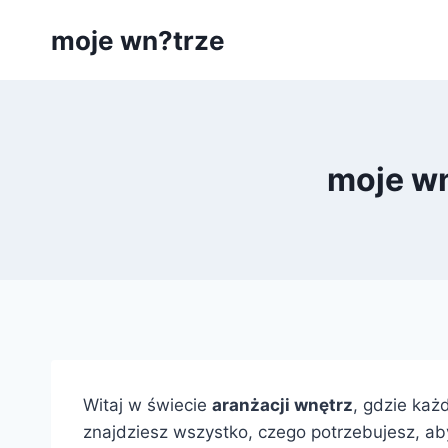
Przejdź
moje wn?trze
do
treści
moje wn
Witaj w świecie
aranżacji wnętrz
, gdzie ka
znajdziesz wszystko, czego potrzebujesz, 