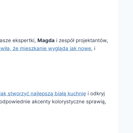
asze ekspertki,
Magda
i zespół projektantów,
awiła, że mieszkanie wygląda jak nowe
, i
jak stworzyć najlepszą białą kuchnię
i odkryj
odpowiednie akcenty kolorystyczne sprawią,