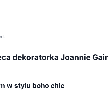
ed.
oleca dekoratorka Joannie Gai
em w stylu boho chic