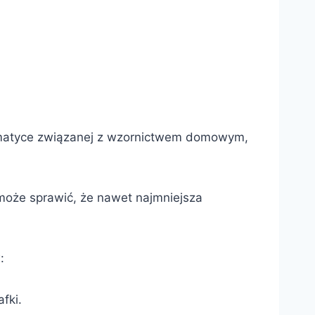
tematyce związanej z wzornictwem domowym,
a może sprawić, że nawet najmniejsza
:
fki.