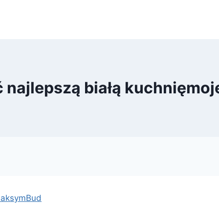
 najlepszą białą kuchnięmo
 MaksymBud