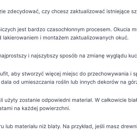
ie zdecydować, czy chcesz zaktualizować istniejące sz
rniczych jest bardzo czasochłonnym procesem. Okucia
ed lakierowaniem i montażem zaktualizowanych okuć.
najprostszy i najszybszy sposób na zmianę wyglądu kuc
fit, aby stworzyć więcej miejsc do przechowywania i s
 dala od umieszczania roślin lub innych dekorów na górz
i użyty zostanie odpowiedni materiał. W całkowicie biał
atami na każdej powierzchni.
u lub materiału niż blaty. Na przykład, jeśli masz drewn