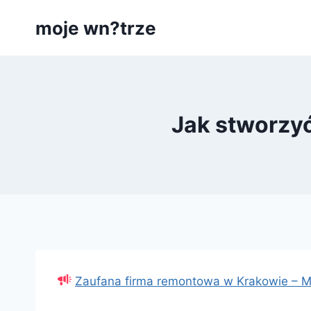
Przejdź
moje wn?trze
do
treści
Jak stworzyć
Zaufana firma remontowa w Krakowie –