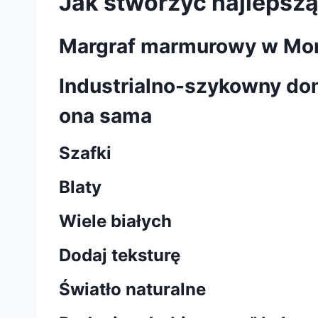
Jak stworzyć najlepszą
Margraf marmurowy w Mon
Industrialno-szykowny dom
ona sama
Szafki
Blaty
Wiele białych
Dodaj teksturę
Światło naturalne