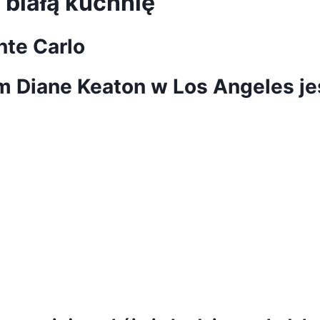
 białą kuchnię
te Carlo
 Diane Keaton w Los Angeles jes