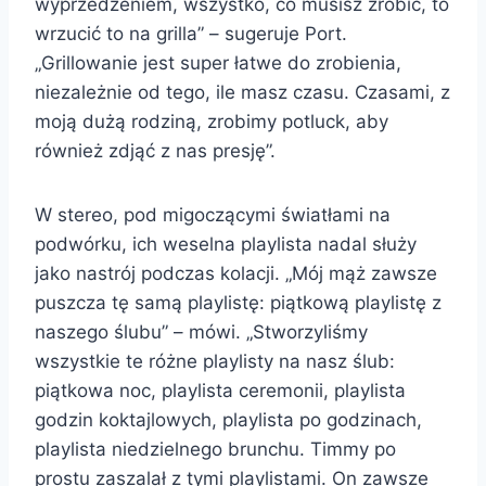
wyprzedzeniem, wszystko, co musisz zrobić, to
wrzucić to na grilla” – sugeruje Port.
„Grillowanie jest super łatwe do zrobienia,
niezależnie od tego, ile masz czasu. Czasami, z
moją dużą rodziną, zrobimy potluck, aby
również zdjąć z nas presję”.
W stereo, pod migoczącymi światłami na
podwórku, ich weselna playlista nadal służy
jako nastrój podczas kolacji. „Mój mąż zawsze
puszcza tę samą playlistę: piątkową playlistę z
naszego ślubu” – mówi. „Stworzyliśmy
wszystkie te różne playlisty na nasz ślub:
piątkowa noc, playlista ceremonii, playlista
godzin koktajlowych, playlista po godzinach,
playlista niedzielnego brunchu. Timmy po
prostu zaszalał z tymi playlistami. On zawsze