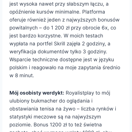
jest wysoka nawet przy słabszym łączu, a
opóźnienie kursów minimalne. Platforma
oferuje również jeden z najwyższych bonusów
powitalnych – do 1 200 zł przy obrocie 6x, co
jest bardzo korzystne. W moich testach
wypłata na portfel Skrill zajęła 2 godziny, a
weryfikacja dokumentów tylko 3 godziny.
Wsparcie techniczne dostępne jest w języku
polskim i reagowało na moje zapytania średnio
w 8 minut.
Mój osobisty werdykt:
Royalistplay to mój
ulubiony bukmacher do oglądania i
obstawiania tenisa na żywo – liczba rynków i
statystyki meczowe są na najwyższym
poziomie. Bonus 1200 zł to też świetna