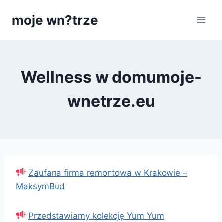
Przejdź
moje wn?trze
do
treści
Wellness w domumoje-
wnetrze.eu
Zaufana firma remontowa w Krakowie –
MaksymBud
Przedstawiamy kolekcję Yum Yum