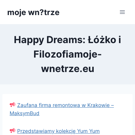
Przejdź
moje wn?trze
do
treści
Happy Dreams: Łóżko i
Filozofiamoje-
wnetrze.eu
Zaufana firma remontowa w Krakowie –
MaksymBud
Przedstawiamy kolekcję Yum Yum