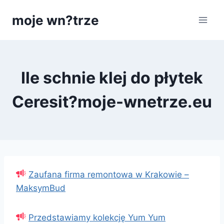
Przejdź
moje wn?trze
do
treści
Ile schnie klej do płytek
Ceresit?moje-wnetrze.eu
Zaufana firma remontowa w Krakowie –
MaksymBud
Przedstawiamy kolekcję Yum Yum