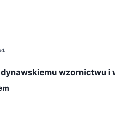
ed.
andynawskiemu wzornictwu i 
łem