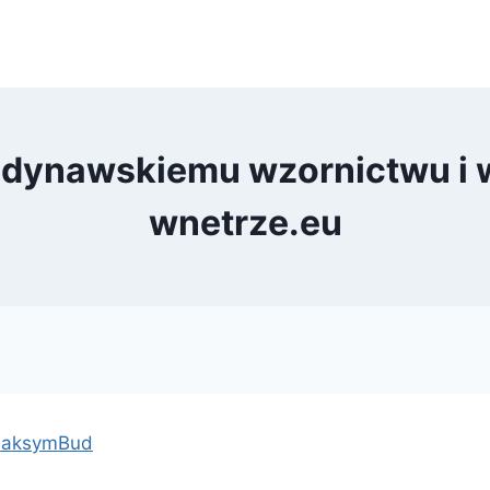
andynawskiemu wzornictwu i 
wnetrze.eu
 MaksymBud