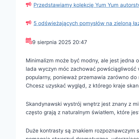
Przedstawiamy kolekcję Yum Yum autorst
5 odświeżających pomysłów na zieloną ła
9 sierpnia 2025 20:47
Minimalizm może być modny, ale jest jedna o
lada wyczyn móc zachować powściągliwość w w
popularny, ponieważ przemawia zarówno do n
Chcesz uzyskać wygląd, z którego kraje ska
Skandynawski wystrój wnętrz jest znany z mi
często grają z naturalnym światłem, które j
Duże kontrasty są znakiem rozpoznawczym ska