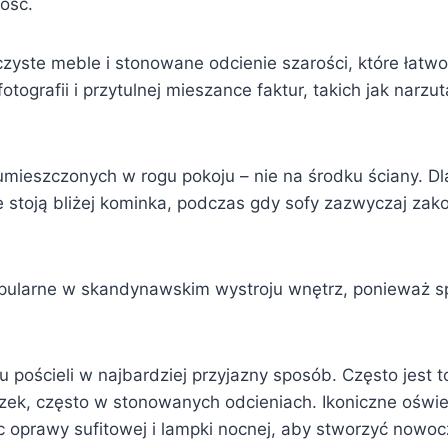
ność.
czyste meble i stonowane odcienie szarości, które łatw
tografii i przytulnej mieszance faktur, takich jak narzu
eszczonych w rogu pokoju – nie na środku ściany. Dla
 stoją bliżej kominka, podczas gdy sofy zazwyczaj zako
opularne w skandynawskim wystroju wnętrz, ponieważ spr
pościeli w najbardziej przyjazny sposób. Często jest t
uszek, często w stonowanych odcieniach. Ikoniczne oświ
c oprawy sufitowej i lampki nocnej, aby stworzyć nowo