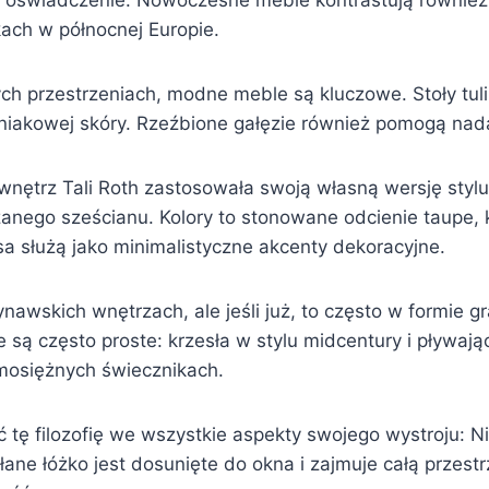
oświadczenie. Nowoczesne meble kontrastują również 
ch w północnej Europie.
rzestrzeniach, modne meble są kluczowe. Stoły tulipa
niakowej skóry. Rzeźbione gałęzie również pomogą nadać
wnętrz Tali Roth zastosowała swoją własną wersję sty
zanego sześcianu. Kolory to stonowane odcienie taupe, k
isa służą jako minimalistyczne akcenty dekoracyjne.
wskich wnętrzach, ale jeśli już, to często w formie graf
e są często proste: krzesła w stylu midcentury i pływa
 mosiężnych świecznikach.
 tę filozofię we wszystkie aspekty swojego wystroju: Nie
słane łóżko jest dosunięte do okna i zajmuje całą przest