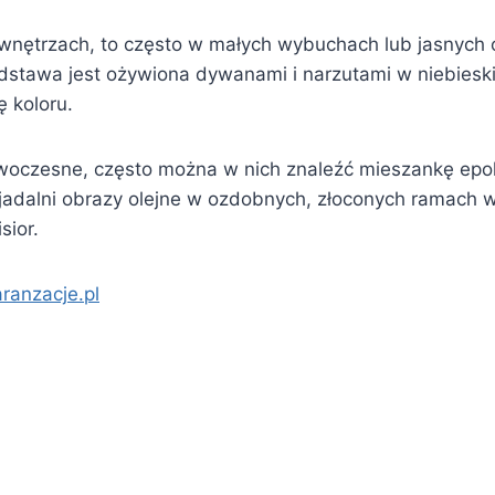
nętrzach, to często w małych wybuchach lub jasnych od
odstawa jest ożywiona dywanami i narzutami w niebieski
ę koloru.
oczesne, często można w nich znaleźć mieszankę epok 
 jadalni obrazy olejne w ozdobnych, złoconych ramach w
sior.
aranzacje.pl