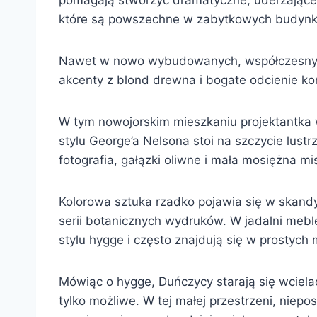
pomagają stworzyć dramatyczne, uderzające 
które są powszechne w zabytkowych budynka
Nawet w nowo wybudowanych, współczesnych p
akcenty z blond drewna i bogate odcienie ko
W tym nowojorskim mieszkaniu projektantka 
stylu George’a Nelsona stoi na szczycie lustr
fotografia, gałązki oliwne i mała mosiężna m
Kolorowa sztuka rzadko pojawia się w skandyna
serii botanicznych wydruków. W jadalni mebl
stylu hygge i często znajdują się w prostych
Mówiąc o hygge, Duńczycy starają się wcielać
tylko możliwe. W tej małej przestrzeni, niepo