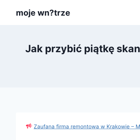
Przejdź
moje wn?trze
do
treści
Jak przybić piątkę sk
Zaufana firma remontowa w Krakowie –