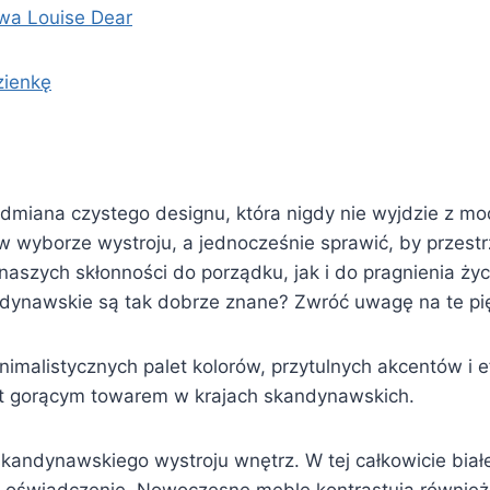
wa Louise Dear
zienkę
dmiana czystego designu, która nigdy nie wyjdzie z mo
yborze wystroju, a jednocześnie sprawić, by przestrzeń
aszych skłonności do porządku, jak i do pragnienia ży
ndynawskie są tak dobrze znane? Zwróć uwagę na te pi
nimalistycznych palet kolorów, przytulnych akcentów i
est gorącym towarem w krajach skandynawskich.
ndynawskiego wystroju wnętrz. W tej całkowicie białej