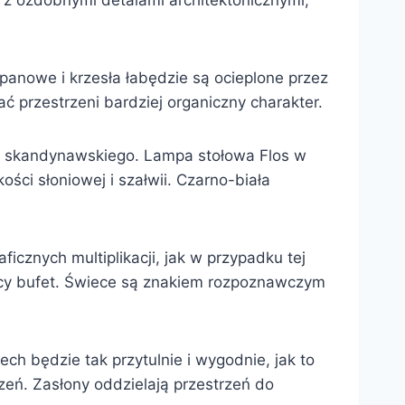
z ozdobnymi detalami architektonicznymi,
nowe i krzesła łabędzie są ocieplone przez
 przestrzeni bardziej organiczny charakter.
lu skandynawskiego. Lampa stołowa Flos w
ości słoniowej i szałwii. Czarno-biała
icznych multiplikacji, jak w przypadku tej
jący bufet. Świece są znakiem rozpoznawczym
ch będzie tak przytulnie i wygodnie, jak to
rzeń. Zasłony oddzielają przestrzeń do