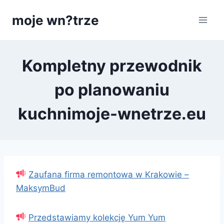
Przejdź
moje wn?trze
do
treści
Kompletny przewodnik
po planowaniu
kuchnimoje-wnetrze.eu
Zaufana firma remontowa w Krakowie –
MaksymBud
Przedstawiamy kolekcję Yum Yum